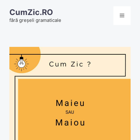
Skip
CumZic.RO
to
Menu
fără greșeli gramaticale
content