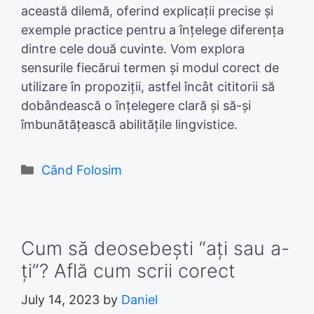
această dilemă, oferind explicații precise și
exemple practice pentru a înțelege diferența
dintre cele două cuvinte. Vom explora
sensurile fiecărui termen și modul corect de
utilizare în propoziții, astfel încât cititorii să
dobândească o înțelegere clară și să-și
îmbunătățească abilitățile lingvistice.
Categories
Când Folosim
Cum să deosebești “ați sau a-
ți”? Află cum scrii corect
July 14, 2023
by
Daniel