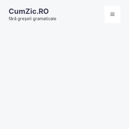
Skip
CumZic.RO
to
Menu
fără greșeli gramaticale
content