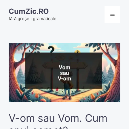
Skip
CumZic.RO
to
Menu
fără greșeli gramaticale
content
V-om sau Vom. Cum