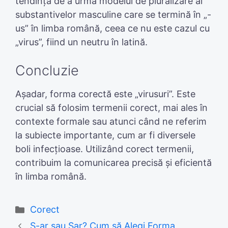
tendința de a urma modelul de pluralizare al
substantivelor masculine care se termină în „-
us” în limba română, ceea ce nu este cazul cu
„virus”, fiind un neutru în latină.
Concluzie
Așadar, forma corectă este „virusuri”. Este
crucial să folosim termenii corect, mai ales în
contexte formale sau atunci când ne referim
la subiecte importante, cum ar fi diversele
boli infecțioase. Utilizând corect termenii,
contribuim la comunicarea precisă și eficientă
în limba română.
Categories
Corect
S-ar sau Sar? Cum să Alegi Forma