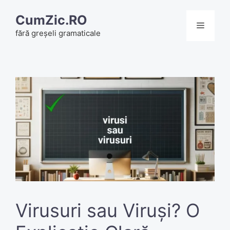
Skip
CumZic.RO
to
Menu
fără greșeli gramaticale
content
Virusuri sau Viruși? O