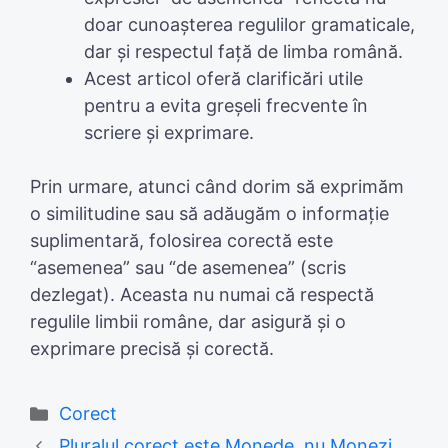
doar cunoașterea regulilor gramaticale,
dar și respectul față de limba română.
Acest articol oferă clarificări utile
pentru a evita greșeli frecvente în
scriere și exprimare.
Prin urmare, atunci când dorim să exprimăm
o similitudine sau să adăugăm o informație
suplimentară, folosirea corectă este
“asemenea” sau “de asemenea” (scris
dezlegat). Aceasta nu numai că respectă
regulile limbii române, dar asigură și o
exprimare precisă și corectă.
Categories
Corect
Pluralul corect este Monede, nu Monezi.