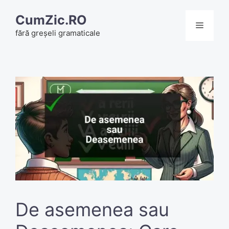
Skip
CumZic.RO
to
Menu
fără greșeli gramaticale
content
De asemenea sau