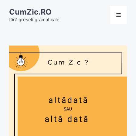
Skip
CumZic.RO
to
Menu
fără greșeli gramaticale
content