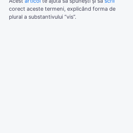
Acest
articol
te ajută să spunești și să
scrii
corect aceste termeni, explicând forma de
plural a substantivului “vis”.