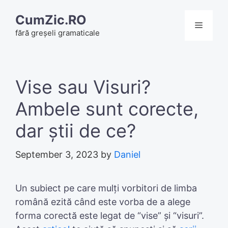
Skip
CumZic.RO
to
Menu
fără greșeli gramaticale
content
Vise sau Visuri?
Ambele sunt corecte,
dar știi de ce?
September 3, 2023
by
Daniel
Un subiect pe care mulți vorbitori de limba
română ezită când este vorba de a alege
forma corectă este legat de “vise” și “visuri”.