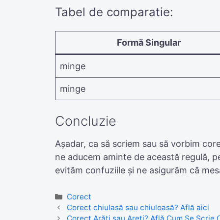
Tabel de comparatie:
Formă Singular
minge
minge
Concluzie
Așadar, ca să scriem sau să vorbim corec
ne aducem aminte de această regulă, pen
evităm confuziile și ne asigurăm că mesaj
Categories
Corect
Corect chiulasă sau chiuloasă? Află aici
Corect Arăți sau Areți? Află Cum Se Scrie