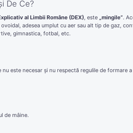
și De Ce?
Explicativ al Limbii Române (DEX)
, este
„mingile”
. Ac
r ovoidal, adesea umplut cu aer sau alt tip de gaz, con
ortive, gimnastica, fotbal, etc.
e nu este necesar și nu respectă regulile de formare a
l de mâine.