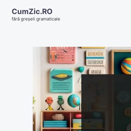
Skip
CumZic.RO
to
fără greșeli gramaticale
content