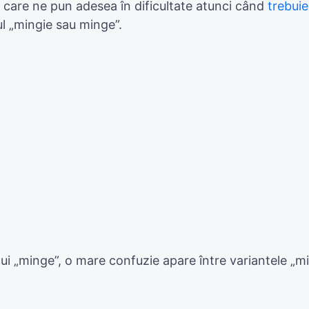
 care ne pun adesea în dificultate atunci când
trebuie
ul „mingie sau minge”.
i „minge”, o mare confuzie apare între variantele „ming