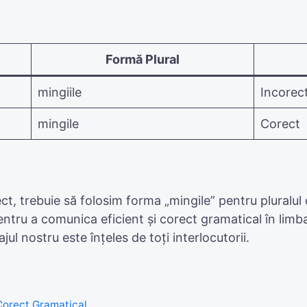
Formă Plural
mingiile
Incorec
mingile
Corect
t, trebuie să folosim forma „mingile” pentru pluralul
tru a comunica eficient și corect gramatical în limb
ul nostru este înțeles de toți interlocutorii.
 Corect Gramatical