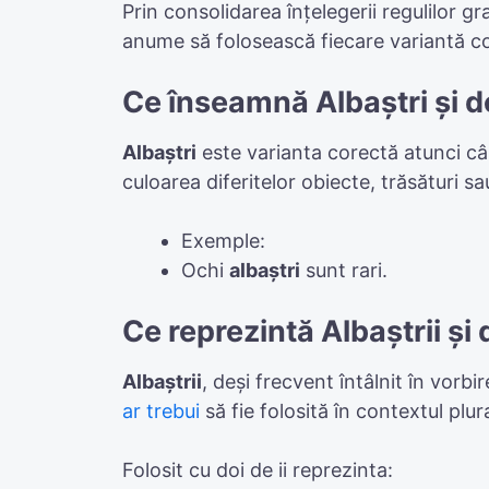
Prin consolidarea înțelegerii regulilor gr
anume să folosească fiecare variantă co
Ce înseamnă Albaștri și d
Albaștri
este varianta corectă atunci cân
culoarea diferitelor obiecte, trăsături s
Exemple:
Ochi
albaștri
sunt rari.
Ce reprezintă Albaștrii și 
Albaștrii
, deși frecvent întâlnit în vor
ar trebui
să fie folosită în contextul plur
Folosit cu doi de ii reprezinta: