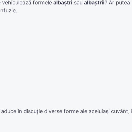
 vehiculează formele
albaștri
sau
albaștrii
? Ar putea 
nfuzie.
duce în discuție diverse forme ale aceluiași cuvânt, ia