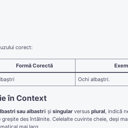
uzului corect:
Formă Corectă
Exemp
lbaștri
Ochi albaştri.
ie în Context
lbastri sau albastr
ii și
singular
versus
plural
, indică 
le greșite des întâlnite. Celelalte cuvinte cheie, deși ma
amatical mai larg.