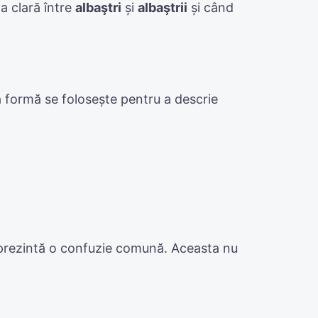
ta clară între
albaştri
și
albaştrii
și când
ă formă se folosește pentru a descrie
 reprezintă o confuzie comună. Aceasta nu