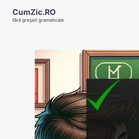
Skip
CumZic.RO
to
fără greșeli gramaticale
content