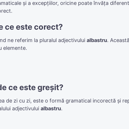
amaticale și a excepțiilor, oricine poate învăța diferen
rect.
e ce este corect?
d ne referim la pluralul adjectivului
albastru
. Aceast
au elemente.
de ce este greșit?
birea de zi cu zi, este o formă gramatical incorectă și
alului adjectivului
albastru
.