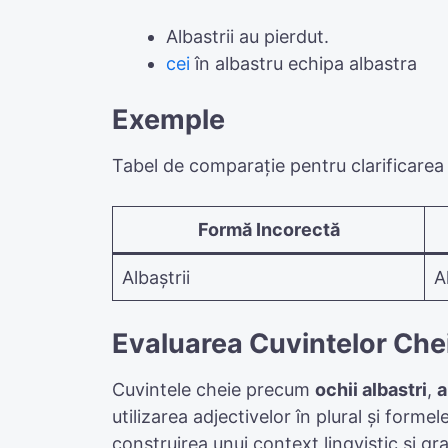
Albastrii au pierdut.
cei
în albastru echipa albastra
Exemple
Tabel de comparație pentru clarificarea 
Formă Incorectă
Albaștrii
A
Evaluarea Cuvintelor Che
Cuvintele cheie precum
ochii albastri
,
a
utilizarea adjectivelor în plural și forme
construirea unui context lingvistic și gr