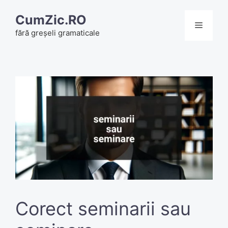
Skip
CumZic.RO
to
Menu
fără greșeli gramaticale
content
Corect seminarii sau