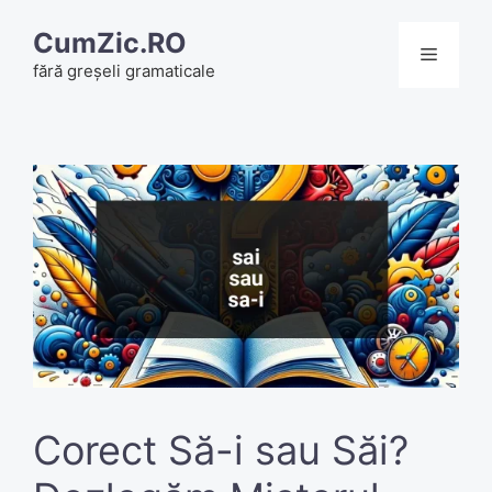
Skip
CumZic.RO
to
Menu
fără greșeli gramaticale
content
Corect Să-i sau Săi?