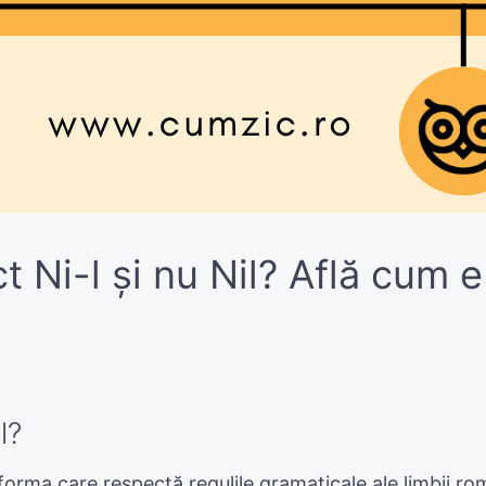
t Ni-l și nu Nil? Află cum 
l?
forma care respectă regulile gramaticale ale limbii r