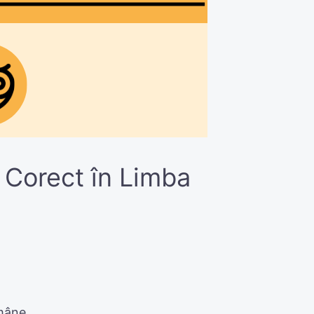
e Corect în Limba
omâne.