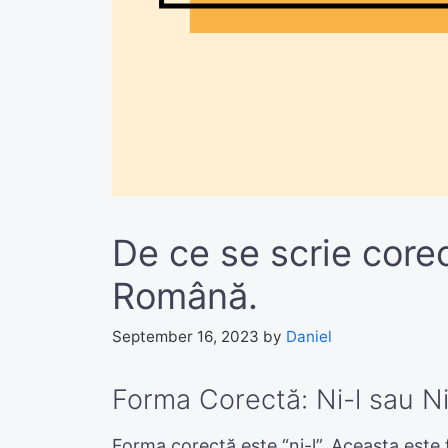
De ce se scrie corec
Română.
September 16, 2023
by
Daniel
Forma Corectă: Ni-l sau Ni
Forma corectă este “ni-l”. Aceasta este 