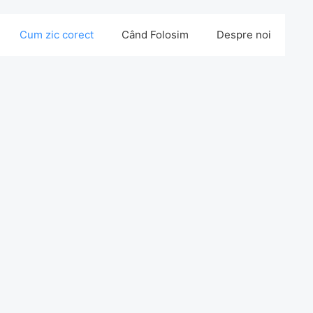
Cum zic corect
Când Folosim
Despre noi