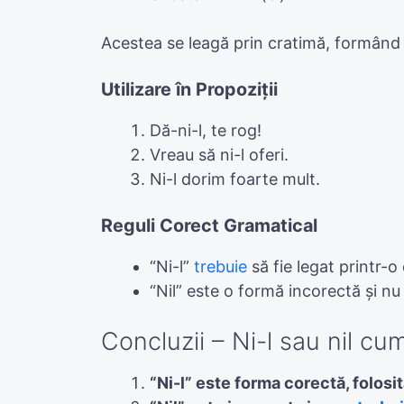
Acestea se leagă prin cratimă, formând “
Utilizare în Propoziții
Dă-ni-l, te rog!
Vreau să ni-l oferi.
Ni-l dorim foarte mult.
Reguli Corect Gramatical
“Ni-l”
trebuie
să fie legat printr-o
“Nil” este o formă incorectă și nu
Concluzii – Ni-l sau nil cu
“Ni-l” este forma corectă, folosit