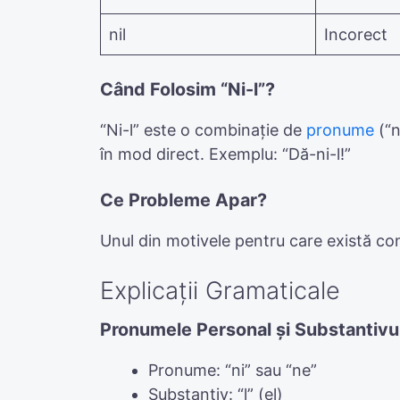
nil
Incorect
Când Folosim “Ni-l”?
“Ni-l” este o combinație de
pronume
(“n
în mod direct. Exemplu: “Dă-ni-l!”
Ce Probleme Apar?
Unul din motivele pentru care există con
Explicații Gramaticale
Pronumele Personal și Substantivu
Pronume: “ni” sau “ne”
Substantiv: “l” (el)