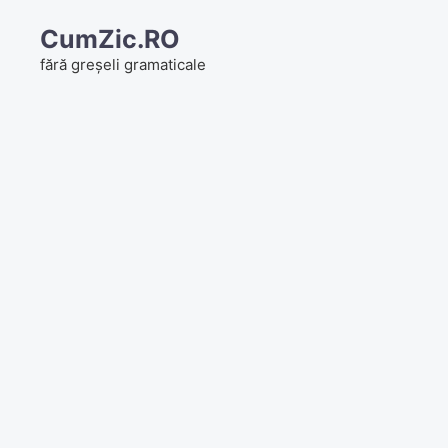
Skip
CumZic.RO
to
fără greșeli gramaticale
content