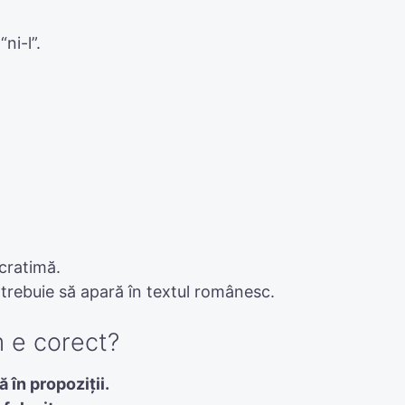
ni-l”.
 cratimă.
 trebuie să apară în textul românesc.
m e corect?
ă în propoziții.