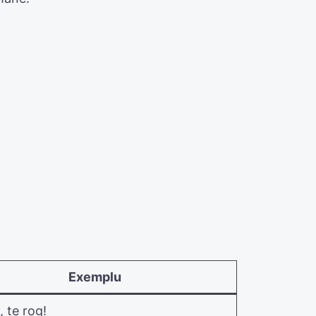
Exemplu
, te rog!