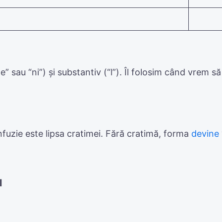
e” sau “ni”) și substantiv (“l”). Îl folosim când vrem 
fuzie este lipsa cratimei. Fără cratimă, forma
devine
l