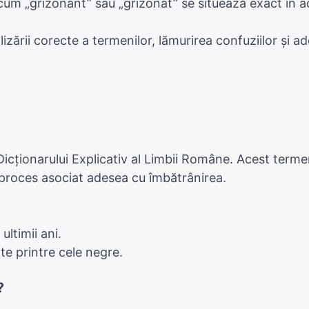
um „grizonant” sau „grizonat” se situează exact în a
tilizării corecte a termenilor, lămurirea confuziilor ș
icționarului Explicativ al Limbii Române. Acest termen
, proces asociat adesea cu îmbătrânirea.
ultimii ani.
te printre cele negre.
?