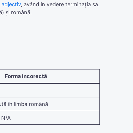
l
adjectiv
, având în vedere terminația sa.
ă) și română.
Forma incorectă
tă în limba română
 N/A