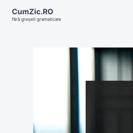
Skip
CumZic.RO
to
fără greșeli gramaticale
content