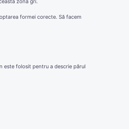
ceastă zonă gri.
i adoptarea formei corecte. Să facem
 este folosit pentru a descrie părul