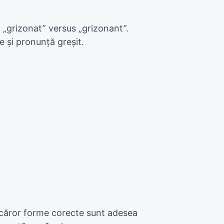
 „grizonat” versus „grizonant”.
e și pronunță greșit.
le căror forme corecte sunt adesea