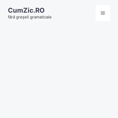
Skip
CumZic.RO
to
Menu
fără greșeli gramaticale
content