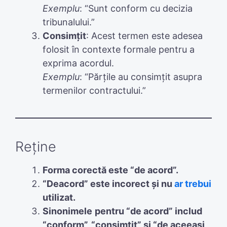
Exemplu
: “Sunt conform cu decizia
tribunalului.”
Consimțit
: Acest termen este adesea
folosit în contexte formale pentru a
exprima acordul.
Exemplu
: “Părțile au consimțit asupra
termenilor contractului.”
Reține
Forma corectă este “de acord”.
“Deacord” este incorect și nu
ar trebui
utilizat.
Sinonimele
pentru “de acord” includ
“conform”, “consimțit” și “de aceeași