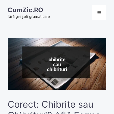
Skip
CumZic.RO
to
Menu
fără greșeli gramaticale
content
Corect: Chibrite sau